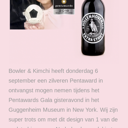
Bowler & Kimchi heeft donderdag 6
september een zilveren Pentaward in
ontvangst mogen nemen tijdens het
Pentawards Gala gisteravond in het
Guggenheim Museum in New York. Wij zijn
super trots om met dit design van 1 van de